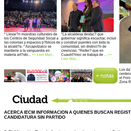
* Llevar?n muestras culturales de
*La alcaldesa destac? que
los Centros de Seguridad Social a
gobernar significa escuchar, incluir
las colonias y espacios p?blicos de
y construir puentes con toda la
la alcald?a. * Azcapotzalco se
comunidad, sin distinci?n de
mantiene a la vanguardia en
creencias. *Reiter? que en
materia art?stic...
>> Leer Mas...
Cuauht?moc se trabaja de ...
>>
Leer Mas...
Los da?
centena
el Foro
Zona R
ACERCA IECM INFORMACION A QUIENES BUSCAN REGIS
CANDIDATURA SIN PARTIDO