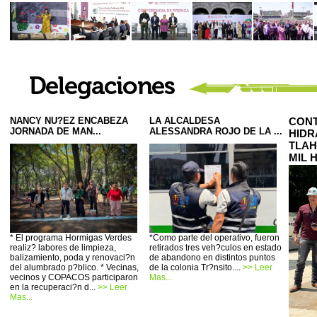
NANCY NU?EZ ENCABEZA
LA ALCALDESA
CONT
JORNADA DE MAN...
ALESSANDRA ROJO DE LA ...
HIDR
TLAH
MIL 
* El programa Hormigas Verdes
*Como parte del operativo, fueron
realiz? labores de limpieza,
retirados tres veh?culos en estado
balizamiento, poda y renovaci?n
de abandono en distintos puntos
del alumbrado p?blico. * Vecinas,
de la colonia Tr?nsito....
>> Leer
vecinos y COPACOS participaron
Mas...
en la recuperaci?n d...
>> Leer
Mas...