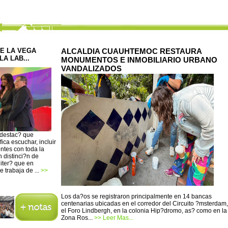
E LA VEGA
ALCALDIA CUAUHTEMOC RESTAURA
A LAB...
MONUMENTOS E INMOBILIARIO URBANO
VANDALIZADOS
 destac? que
ica escuchar, incluir
entes con toda la
 distinci?n de
iter? que en
 trabaja de ...
>>
Los da?os se registraron principalmente en 14 bancas
centenarias ubicadas en el corredor del Circuito ?msterdam,
el Foro Lindbergh, en la colonia Hip?dromo, as? como en la
Zona Ros...
>> Leer Mas...