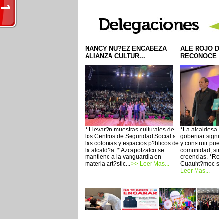
NANCY NU?EZ ENCABEZA
ALE ROJO D
ALIANZA CULTUR...
RECONOCE L
* Llevar?n muestras culturales de
*La alcaldesa
los Centros de Seguridad Social a
gobernar signif
las colonias y espacios p?blicos de
y construir pu
la alcald?a. * Azcapotzalco se
comunidad, sin
mantiene a la vanguardia en
creencias. *Re
materia art?stic...
>> Leer Mas...
Cuauht?moc se
Leer Mas...