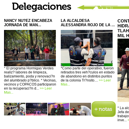
NANCY NU?EZ ENCABEZA
LA ALCALDESA
CONT
JORNADA DE MAN...
ALESSANDRA ROJO DE LA ...
HIDR
TLAH
MIL 
* El programa Hormigas Verdes
*Como parte del operativo, fueron
realiz? labores de limpieza,
retirados tres veh?culos en estado
balizamiento, poda y renovaci?n
de abandono en distintos puntos
del alumbrado p?blico. * Vecinas,
de la colonia Tr?nsito....
>> Leer
vecinos y COPACOS participaron
Mas...
en la recuperaci?n d...
>> Leer
Mas...
* La a
Jefa de
trabajo
inve...