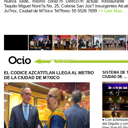
Nueva sede, mismo coraz?n Direcci?n actual: Restaurante T
Taquito Miguel Nore?a No. 25, Colonia San Jos? Insurgentes Alcal
Ju?rez, Ciudad de M?xico Tel?fono: 55 5526 7699
>> Leer Mas...
EL CODICE AZCATITLAN LLEGA AL METRO
SISTEMA DE 
CIUDAD DE ...
DE LA CIUDAD DE M?XICO
● Con actividade
del Orgullo y co
New York All Sta