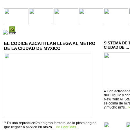
EL CODICE AZCATITLAN LLEGA AL METRO
SISTEMA DE 
CIUDAD DE ...
DE LA CIUDAD DE M?XICO
● Con actividade
del Orgullo y co
New York All Sta
se colma de m?si
y mucho m?s...
>
? Es una reproducci?n en gran formato, de la pieza original
que llegar? a M?xico en oto?o....
>> Leer Mas...