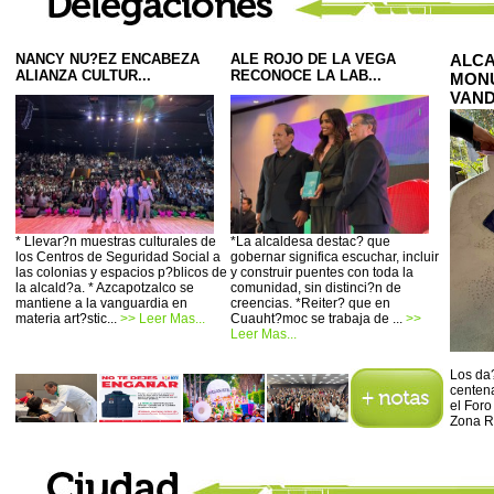
NANCY NU?EZ ENCABEZA
ALE ROJO DE LA VEGA
ALCA
ALIANZA CULTUR...
RECONOCE LA LAB...
MONU
VAND
* Llevar?n muestras culturales de
*La alcaldesa destac? que
los Centros de Seguridad Social a
gobernar significa escuchar, incluir
las colonias y espacios p?blicos de
y construir puentes con toda la
la alcald?a. * Azcapotzalco se
comunidad, sin distinci?n de
mantiene a la vanguardia en
creencias. *Reiter? que en
materia art?stic...
>> Leer Mas...
Cuauht?moc se trabaja de ...
>>
Leer Mas...
Los da?
centena
el Foro
Zona R