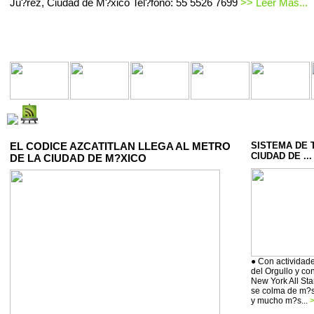
Ju?rez, Ciudad de M?xico Tel?fono: 55 5526 7699
>> Leer Mas...
EL CODICE AZCATITLAN LLEGA AL METRO
SISTEMA DE 
CIUDAD DE ...
DE LA CIUDAD DE M?XICO
● Con actividade
del Orgullo y co
New York All Sta
se colma de m?si
y mucho m?s...
>