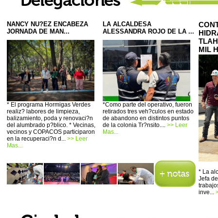
NANCY NU?EZ ENCABEZA
LA ALCALDESA
CONT
JORNADA DE MAN...
ALESSANDRA ROJO DE LA ...
HIDR
TLAH
MIL 
* El programa Hormigas Verdes
*Como parte del operativo, fueron
realiz? labores de limpieza,
retirados tres veh?culos en estado
balizamiento, poda y renovaci?n
de abandono en distintos puntos
del alumbrado p?blico. * Vecinas,
de la colonia Tr?nsito....
>> Leer
vecinos y COPACOS participaron
Mas...
en la recuperaci?n d...
>> Leer
Mas...
* La a
Jefa de
trabajo
inve...