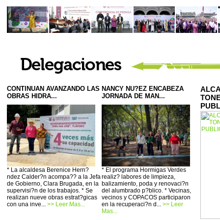
CONTINUAN AVANZANDO LAS
NANCY NU?EZ ENCABEZA
ALCA
OBRAS HIDRA...
JORNADA DE MAN...
TONE
PUBL
* La alcaldesa Berenice Hern?
* El programa Hormigas Verdes
ndez Calder?n acompa?? a la Jefa
realiz? labores de limpieza,
de Gobierno, Clara Brugada, en la
balizamiento, poda y renovaci?n
supervisi?n de los trabajos. * Se
del alumbrado p?blico. * Vecinas,
realizan nueve obras estrat?gicas
vecinos y COPACOS participaron
con una inve...
>> Leer Mas...
en la recuperaci?n d...
>> Leer
Mas...