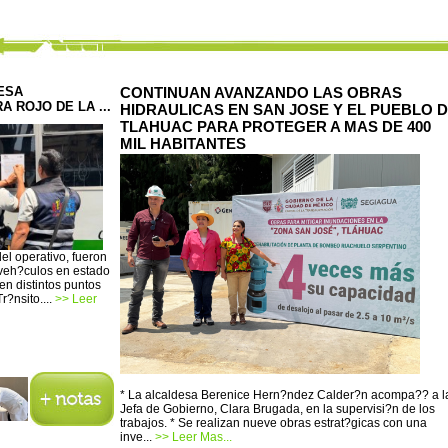
ESA
CONTINUAN AVANZANDO LAS OBRAS
 ROJO DE LA ...
HIDRAULICAS EN SAN JOSE Y EL PUEBLO 
TLAHUAC PARA PROTEGER A MAS DE 400
MIL HABITANTES
el operativo, fueron
 veh?culos en estado
n distintos puntos
r?nsito....
>> Leer
* La alcaldesa Berenice Hern?ndez Calder?n acompa?? a l
Jefa de Gobierno, Clara Brugada, en la supervisi?n de los
trabajos. * Se realizan nueve obras estrat?gicas con una
inve...
>> Leer Mas...