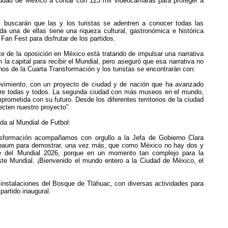
Ciudad de México a contar con 123 mil videocámaras para proteger a
 buscarán que las y los turistas se adentren a conocer todas las
a una de ellas tiene una riqueza cultural, gastronómica e histórica
Fan Fest para disfrutar de los partidos.
e de la oposición en México está tratando de impulsar una narrativa
 la capital para recibir el Mundial, pero aseguró que esa narrativa no
rnos de la Cuarta Transformación y los turistas se encontrarán con:
vimiento, con un proyecto de ciudad y de nación que ha avanzado
re todas y todos. La segunda ciudad con más museos en el mundo,
mprometida con su futuro. Desde los diferentes territorios de la ciudad
ecten nuestro proyecto”.
da al Mundial de Futbol:
nsformación acompañamos con orgullo a la Jefa de Gobierno Clara
nbaum para demostrar, una vez más, que como México no hay dos y
e del Mundial 2026, porque en un momento tan complejo para la
te Mundial. ¡Bienvenido el mundo entero a la Ciudad de México, el
s instalaciones del Bosque de Tláhuac, con diversas actividades para
partido inaugural.