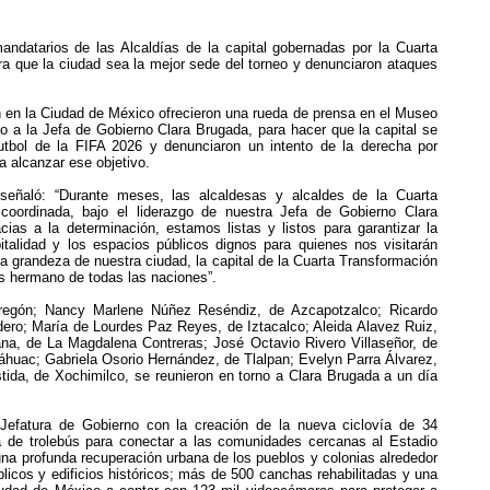
andatarios de las Alcaldías de la capital gobernadas por la Cuarta
ara que la ciudad sea la mejor sede del torneo y denunciaron ataques
n en la Ciudad de México ofrecieron una rueda de prensa en el Museo
o a la Jefa de Gobierno Clara Brugada, para hacer que la capital se
utbol de la FIFA 2026 y denunciaron un intento de la derecha por
a alcanzar ese objetivo.
señaló: “Durante meses, las alcaldesas y alcaldes de la Cuarta
oordinada, bajo el liderazgo de nuestra Jefa de Gobierno Clara
ias a la determinación, estamos listas y listos para garantizar la
pitalidad y los espacios públicos dignos para quienes nos visitarán
a grandeza de nuestra ciudad, la capital de la Cuarta Transformación
es hermano de todas las naciones”.
regón; Nancy Marlene Núñez Reséndiz, de Azcapotzalco; Ricardo
ro; María de Lourdes Paz Reyes, de Iztacalco; Aleida Alavez Ruiz,
a, de La Magdalena Contreras; José Octavio Rivero Villaseñor, de
áhuac; Gabriela Osorio Hernández, de Tlalpan; Evelyn Parra Álvarez,
ida, de Xochimilco, se reunieron en torno a Clara Brugada a un día
 Jefatura de Gobierno con la creación de la nueva ciclovía de 34
ta de trolebús para conectar a las comunidades cercanas al Estadio
una profunda recuperación urbana de los pueblos y colonias alrededor
blicos y edificios históricos; más de 500 canchas rehabilitadas y una