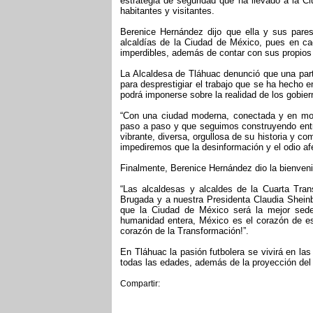
estrategia de seguridad que ha llevado a la 
habitantes y visitantes.
Berenice Hernández dijo que ella y sus pares
alcaldías de la Ciudad de México, pues en cad
imperdibles, además de contar con sus propios 
La Alcaldesa de Tláhuac denunció que una part
para desprestigiar el trabajo que se ha hecho en
podrá imponerse sobre la realidad de los gobie
“Con una ciudad moderna, conectada y en mo
paso a paso y que seguimos construyendo ent
vibrante, diversa, orgullosa de su historia y co
impediremos que la desinformación y el odio af
Finalmente, Berenice Hernández dio la bienveni
“Las alcaldesas y alcaldes de la Cuarta Tra
Brugada y a nuestra Presidenta Claudia Shei
que la Ciudad de México será la mejor sed
humanidad entera, México es el corazón de es
corazón de la Transformación!”.
En Tláhuac la pasión futbolera se vivirá en la
todas las edades, además de la proyección del 
Compartir: