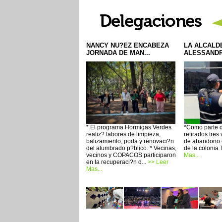
NANCY NU?EZ ENCABEZA
LA ALCALD
JORNADA DE MAN...
ALESSANDRA
* El programa Hormigas Verdes
*Como parte d
realiz? labores de limpieza,
retirados tres
balizamiento, poda y renovaci?n
de abandono e
del alumbrado p?blico. * Vecinas,
de la colonia T
vecinos y COPACOS participaron
Mas...
en la recuperaci?n d...
>> Leer
Mas...