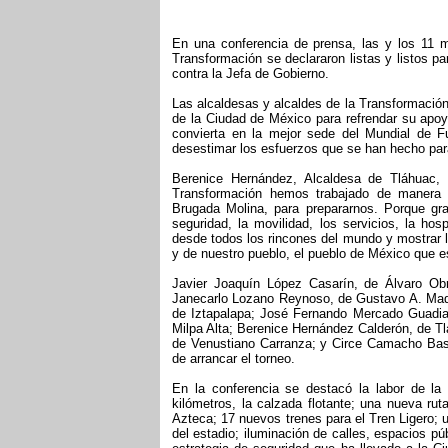
En una conferencia de prensa, las y los 11 m
Transformación se declararon listas y listos p
contra la Jefa de Gobierno.
Las alcaldesas y alcaldes de la Transformació
de la Ciudad de México para refrendar su apoy
convierta en la mejor sede del Mundial de F
desestimar los esfuerzos que se han hecho par
Berenice Hernández, Alcaldesa de Tláhuac, 
Transformación hemos trabajado de manera c
Brugada Molina, para prepararnos. Porque grac
seguridad, la movilidad, los servicios, la hos
desde todos los rincones del mundo y mostrar l
y de nuestro pueblo, el pueblo de México que 
Javier Joaquín López Casarín, de Álvaro Ob
Janecarlo Lozano Reynoso, de Gustavo A. Made
de Iztapalapa; José Fernando Mercado Guadian
Milpa Alta; Berenice Hernández Calderón, de Tl
de Venustiano Carranza; y Circe Camacho Bast
de arrancar el torneo.
En la conferencia se destacó la labor de la
kilómetros, la calzada flotante; una nueva ru
Azteca; 17 nuevos trenes para el Tren Ligero; 
del estadio; iluminación de calles, espacios pú