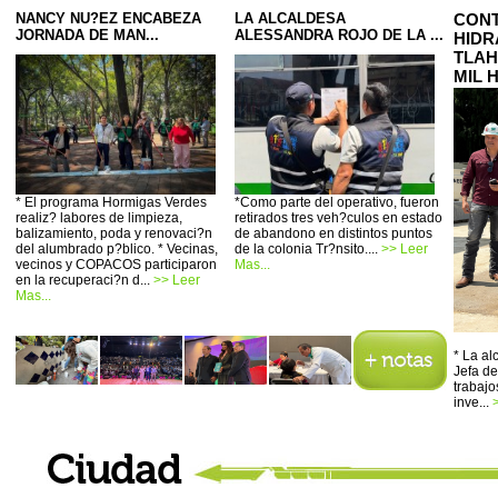
NANCY NU?EZ ENCABEZA
LA ALCALDESA
CONT
JORNADA DE MAN...
ALESSANDRA ROJO DE LA ...
HIDR
TLAH
MIL 
* El programa Hormigas Verdes
*Como parte del operativo, fueron
realiz? labores de limpieza,
retirados tres veh?culos en estado
balizamiento, poda y renovaci?n
de abandono en distintos puntos
del alumbrado p?blico. * Vecinas,
de la colonia Tr?nsito....
>> Leer
vecinos y COPACOS participaron
Mas...
en la recuperaci?n d...
>> Leer
Mas...
* La a
Jefa de
trabajo
inve...