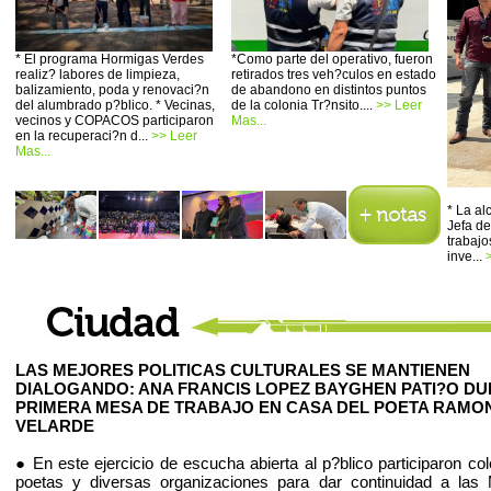
* El programa Hormigas Verdes
*Como parte del operativo, fueron
realiz? labores de limpieza,
retirados tres veh?culos en estado
balizamiento, poda y renovaci?n
de abandono en distintos puntos
del alumbrado p?blico. * Vecinas,
de la colonia Tr?nsito....
>> Leer
vecinos y COPACOS participaron
Mas...
en la recuperaci?n d...
>> Leer
Mas...
* La a
Jefa de
trabajo
inve...
LAS MEJORES POLITICAS CULTURALES SE MANTIENEN
DIALOGANDO: ANA FRANCIS LOPEZ BAYGHEN PATI?O D
PRIMERA MESA DE TRABAJO EN CASA DEL POETA RAMO
VELARDE
● En este ejercicio de escucha abierta al p?blico participaron co
poetas y diversas organizaciones para dar continuidad a las