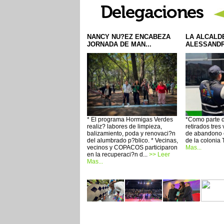
NANCY NU?EZ ENCABEZA
LA ALCALD
JORNADA DE MAN...
ALESSANDRA
* El programa Hormigas Verdes
*Como parte d
realiz? labores de limpieza,
retirados tres
balizamiento, poda y renovaci?n
de abandono e
del alumbrado p?blico. * Vecinas,
de la colonia T
vecinos y COPACOS participaron
Mas...
en la recuperaci?n d...
>> Leer
Mas...