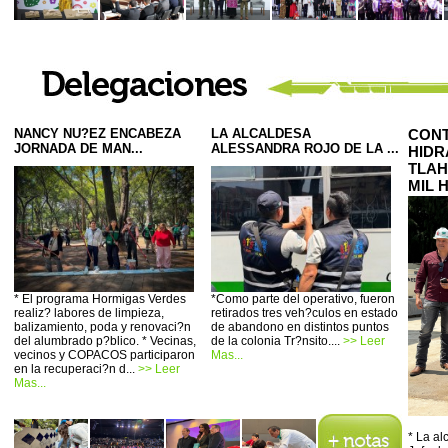
NANCY NU?EZ ENCABEZA
LA ALCALDESA
CONT
JORNADA DE MAN...
ALESSANDRA ROJO DE LA ...
HIDR
TLAH
MIL 
* El programa Hormigas Verdes
*Como parte del operativo, fueron
realiz? labores de limpieza,
retirados tres veh?culos en estado
balizamiento, poda y renovaci?n
de abandono en distintos puntos
del alumbrado p?blico. * Vecinas,
de la colonia Tr?nsito....
>> Leer
vecinos y COPACOS participaron
Mas...
en la recuperaci?n d...
>> Leer
Mas...
* La a