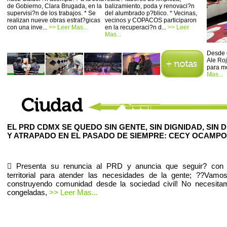
de Gobierno, Clara Brugada, en la
balizamiento, poda y renovaci?n
supervisi?n de los trabajos. * Se
del alumbrado p?blico. * Vecinas,
realizan nueve obras estrat?gicas
vecinos y COPACOS participaron
con una inve...
>> Leer Mas...
en la recuperaci?n d...
>> Leer
Mas...
Desde 
Ale Ro
para me
Mas...
EL PRD CDMX SE QUEDO SIN GENTE, SIN DIGNIDAD, SIN 
Y ATRAPADO EN EL PASADO DE SIEMPRE: CECY OCAMPO
 Presenta su renuncia al PRD y anuncia que seguir? con e
territorial para atender las necesidades de la gente; ??Vamo
construyendo comunidad desde la sociedad civil! No necesita
congeladas,
>> Leer Mas...