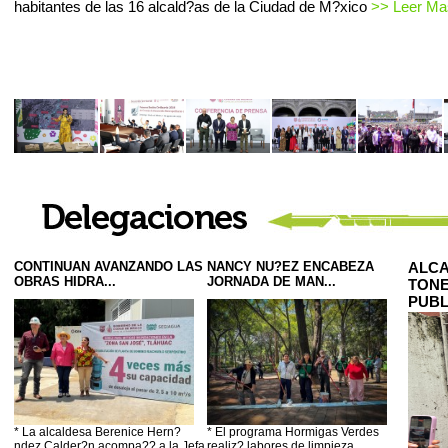
habitantes de las 16 alcald?as de la Ciudad de M?xico
>> Leer Mas
CONTINUAN AVANZANDO LAS
NANCY NU?EZ ENCABEZA
ALCA
OBRAS HIDRA...
JORNADA DE MAN...
TONE
PUBL
* La alcaldesa Berenice Hern?
* El programa Hormigas Verdes
ndez Calder?n acompa?? a la Jefa
realiz? labores de limpieza,